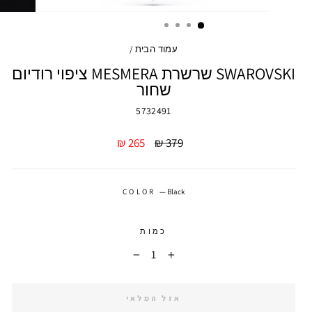
עמוד הבית
/
SWAROVSKI שרשרת MESMERA ציפוי רודיום
שחור
5732491
מחיר
מחיר
265 ₪
379 ₪
מבצע
COLOR
—
Black
כמות
−
+
אזל המלאי