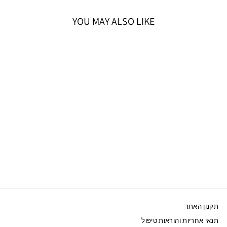
YOU MAY ALSO LIKE
30%OFF
אזל המלאי
SWAROVSKI שרשרת
MESMERA ציפוי
רודיום שחור
מחיר
מחיר
265 ₪
379 ₪
מבצע
תקנון האתר
תנאי אחריות והוראות טיפול