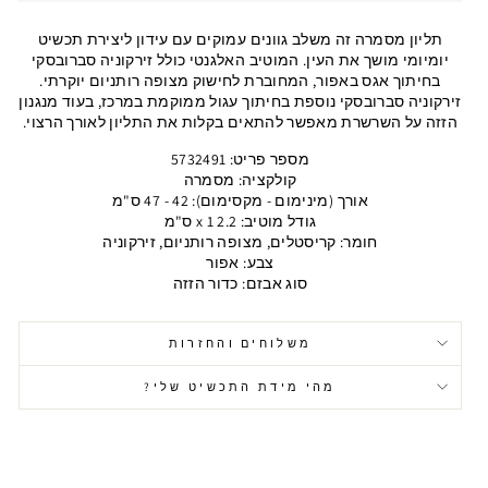
תליון מסמרה זה משלב גוונים עמוקים עם עידון ליצירת תכשיט
יומיומי מושך את העין. המוטיב האלגנטי כולל זירקוניה סברובסקי
בחיתוך אגס באפור, המחוברת לחישוק מצופה רותניום יוקרתי.
זירקוניה סברובסקי נוספת בחיתוך עגול ממוקמת במרכז, בעוד מנגנון
הזזה על השרשרת מאפשר להתאים בקלות את התליון לאורך הרצוי.
מספר פריט: 5732491
קולקציה: מסמרה
אורך (מינימום - מקסימום): 42 - 47 ס"מ
גודל מוטיב: 2.2 x 1 ס"מ
חומר: קריסטלים, מצופה רותניום, זירקוניה
צבע: אפור
סוג אבזם: כדור הזזה
משלוחים והחזרות
מהי מידת התכשיט שלי?