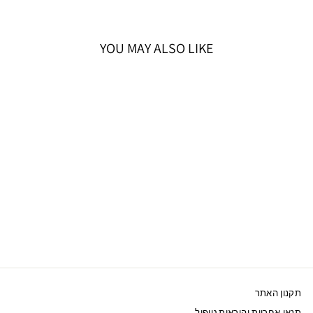
YOU MAY ALSO LIKE
אזל המלאי
SWAROVSKI שרשרת
MATRIX מוזהב ירוק
695 ₪
תקנון האתר
תנאי אחריות והוראות טיפול