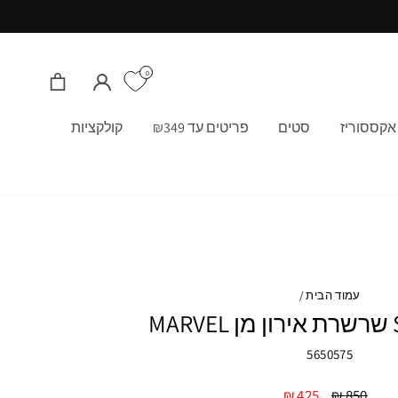
0
התחבר/י
סל קניות
אקססוריז
סטים
פריטים עד ₪349
קולקציות
עמוד הבית
/
M
5650575
מחיר
850 ₪
מחיר
425 ₪