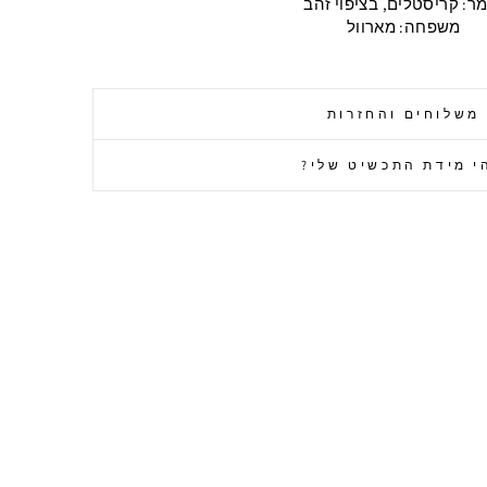
ר: קריסטלים, בציפוי זהב
משפחה: מארוול
משלוחים והחזרות
י מידת התכשיט שלי?