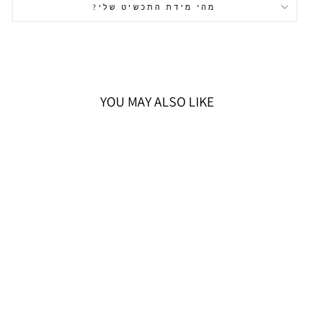
מהי מידת התכשיט שלי?
YOU MAY ALSO LIKE
SWAROVSKI צמיד
MATRIX ציפוי רודיום
679 ₪