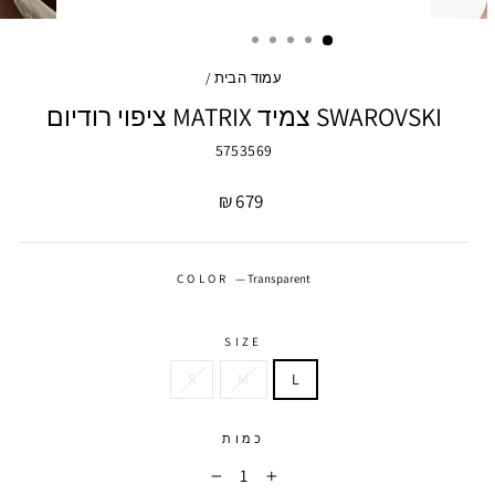
עמוד הבית
/
SWAROVSKI צמיד MATRIX ציפוי רודיום
5753569
מחיר
679 ₪
COLOR
—
Transparent
SIZE
S
M
L
כמות
−
+