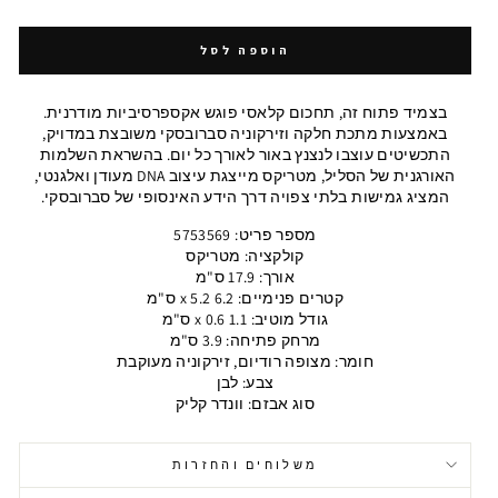
הוספה לסל
בצמיד פתוח זה, תחכום קלאסי פוגש אקספרסיביות מודרנית.
באמצעות מתכת חלקה וזירקוניה סברובסקי משובצת במדויק,
התכשיטים עוצבו לנצנץ באור לאורך כל יום. בהשראת השלמות
האורגנית של הסליל, מטריקס מייצגת עיצוב DNA מעודן ואלגנטי,
המציג גמישות בלתי צפויה דרך הידע האינסופי של סברובסקי.
מספר פריט: 5753569
קולקציה: מטריקס
אורך: 17.9 ס"מ
קטרים ​​פנימיים: 6.2 x 5.2 ס"מ
גודל מוטיב: 1.1 x 0.6 ס"מ
מרחק פתיחה: 3.9 ס"מ
חומר: מצופה רודיום, זירקוניה מעוקבת
צבע: לבן
סוג אבזם: וונדר קליק
משלוחים והחזרות