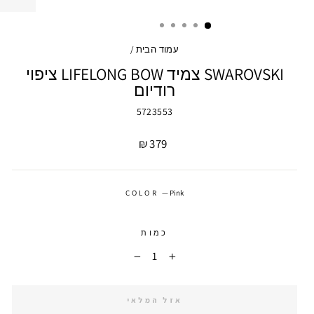
עמוד הבית
/
SWAROVSKI צמיד LIFELONG BOW ציפוי
רודיום
5723553
מחיר
379 ₪
COLOR
—
Pink
כמות
−
+
אזל המלאי