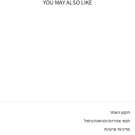
YOU MAY ALSO LIKE
אזל המלאי
SWAROVSKI צמיד
LIFELONG BOW ציפוי
רודיום
379 ₪
תקנון האתר
תנאי אחריות והוראות טיפול
מדיניות פרטיות