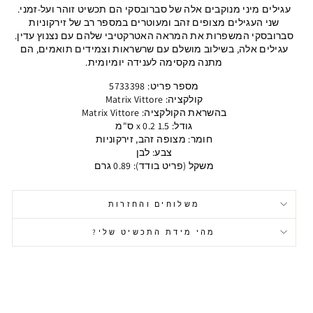
עגילים מיני מנוקבים אלה של סברובסקי הם תכשיט זוהר ועל-זמני.
שני העגילים מצופים זהב ומעוטרים במספר רב של זירקוניות
סברובסקי המשפרות את המראה האטרקטיבי שלהם עם נצנוץ עדין.
עגילים אלה, בשילוב מושלם עם שרשראות וצמידים תואמים, הם
מתנה מקסימה לענידה יומיומית.
מספר פריט: 5733398
קולקציה: Matrix Vittore
בהשראת הקולקציה: Matrix Vittore
גודל: 1.5 x 0.2 ס"מ
חומר: מצופה זהב, זירקוניות
צבע: לבן
משקל (פריט בודד): 0.89 גרם
משלוחים והחזרות
מהי מידת התכשיט שלי?