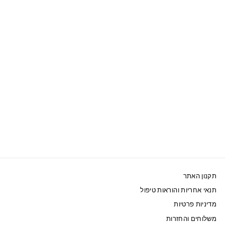
אזל המלאי
SWAROVSKI עגילי
DELLIUM נופלים
מוזהב
525 ₪
תקנון האתר
תנאי אחריות והוראות טיפול
מדיניות פרטיות
משלוחים והחזרות