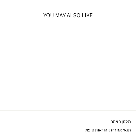
YOU MAY ALSO LIKE
SWAROVSKI טבעת
VIENNA ציפוי רודיום
849 ₪
תקנון האתר
תנאי אחריות והוראות טיפול