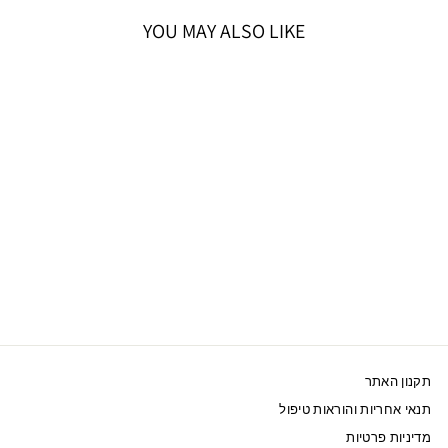
YOU MAY ALSO LIKE
SWAROVSKI טבעת
STILLA ציפוי רודיום
499 ₪
תקנון האתר
תנאי אחריות והוראות טיפול
מדיניות פרטיות