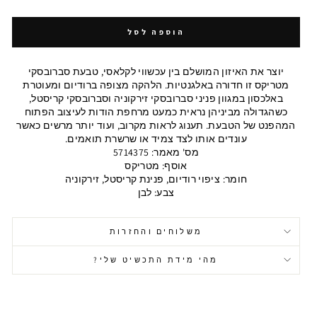
הוספה לסל
יוצר את האיזון המושלם בין עכשווי לקלאסי, טבעת סברובסקי
מטריקס זו חדורה באלגנטיות. הלהקה מצופה ברודיום ומעוטרת
באלכסון במגוון פניני סברובסקי זירקוניה וסברובסקי קריסטל,
כשהגדולה מביניהן נראית כמעט מרחפת הודות לעיצוב הפתוח
המהפנט של הטבעת. תענוג לראות מקרוב, ועוד יותר מרשים כאשר
עונדים אותו לצד צמיד או שרשרת תואמים.
מס' מאמר: 5714375
אוסף: מטריקס
חומר: ציפוי רודיום, פנינת קריסטל, זירקוניה
צבע: לבן
משלוחים והחזרות
מהי מידת התכשיט שלי?