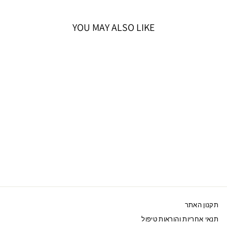
YOU MAY ALSO LIKE
SWAROVSKI טבעת
MATRIX ציפוי רודיום
599 ₪
תקנון האתר
תנאי אחריות והוראות טיפול