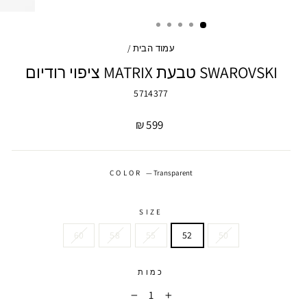
עמוד הבית
/
SWAROVSKI טבעת MATRIX ציפוי רודיום
5714377
מחיר
599 ₪
COLOR
—
Transparent
SIZE
60
58
55
52
50
כמות
−
+