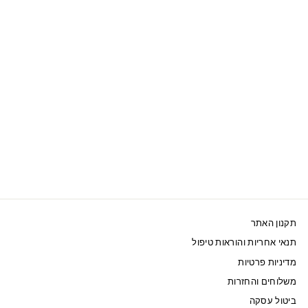
אזל המלאי
SWAROVSKI טבעת
ATELIER רודיום צהוב
870 ₪
תקנון האתר
תנאי אחריות והוראות טיפול
מדיניות פרטיות
משלוחים והחזרות
ביטול עסקה