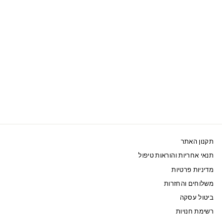
SWAROVSKI כיסוי
לאייפון IPHONE® 11
PRO כסוף מנצנץ
345 ₪
תקנון האתר
תנאי אחריות והוראות טיפול
מדיניות פרטיות
משלוחים והחזרות
ביטול עסקה
רשימת חנויות