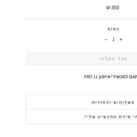
350 ₪
מחיר
כמות
−
+
אזל המלאי
ם למכשירי אייפון 11 PRO
משלוחים והחזרות
י מידת התכשיט שלי?