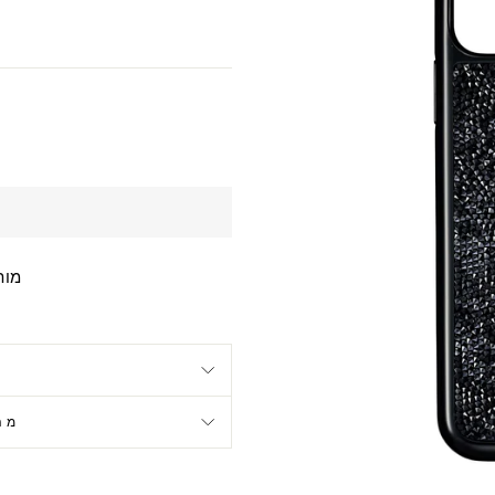
מותא
מה