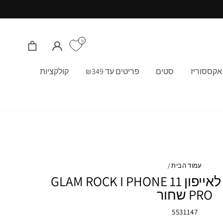
0
התחבר/י
סל קניות
אקססוריז
סטים
פריטים עד ₪349
קולקציות
עמוד הבית
/
SWAROVSKI כיסוי לאייפון GLAM ROCK I PHONE 11
PRO שחור
5531147