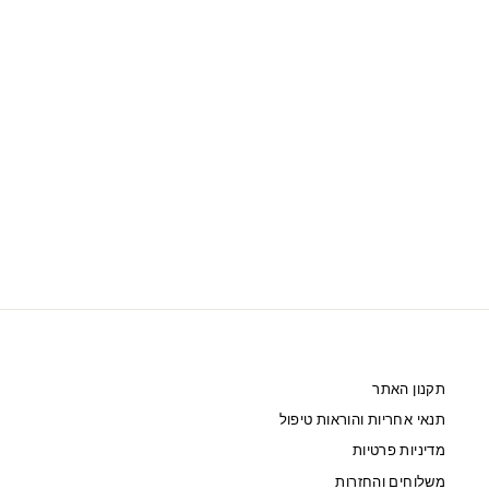
SWAROVSKI כיסוי לאייפון GLAM ROCK I
PHONE 11 PRO שחור
350 ₪
תקנון האתר
תנאי אחריות והוראות טיפול
מדיניות פרטיות
משלוחים והחזרות