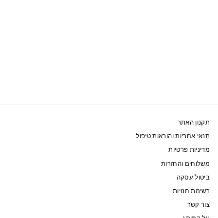
SWAROVSKI מניאטורה
קריסטל TOM AND
JERRY, JERRY
769 ₪
תקנון האתר
תנאי אחריות והוראות טיפול
מדיניות פרטיות
משלוחים והחזרות
ביטול עסקה
רשימת חנויות
צור קשר