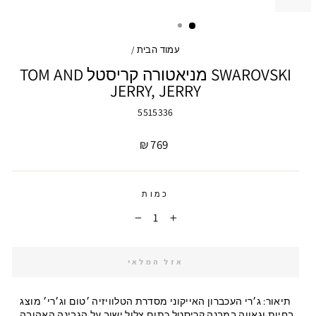
עמוד הבית
/
SWAROVSKI מניאטורה קריסטל TOM AND
JERRY, JERRY
5515336
מחיר
769 ₪
כמות
−
+
אזל המלאי
תיאור:
ג׳רי העכברון האייקוני מסדרת הטלוויזיה ׳טום וג׳רי׳ מוצג
בחיות וגאווה במבנה קריסטל כתום צלול ישוב על הגבינה האהובה.