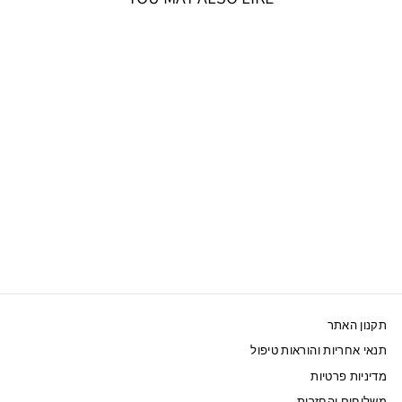
אזל המלאי
SWAROVSKI טבעת
סנאי MARCH ציפוי
מוזהב
560 ₪
תקנון האתר
תנאי אחריות והוראות טיפול
מדיניות פרטיות
משלוחים והחזרות