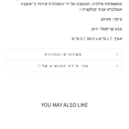
ממשפחת מילניה, העוצבה על ידי המנהל היצירתי ג׳יאובנה
אנגלברט עבור קולקציה I.
ציפוי: מוזהב
צבע קריסטל: ירוק
אורך: 1.7 ס"מ x רוחב 0.7 ס"מ
משלוחים והחזרות
מהי מידת התכשיט שלי?
YOU MAY ALSO LIKE
אזל המלאי