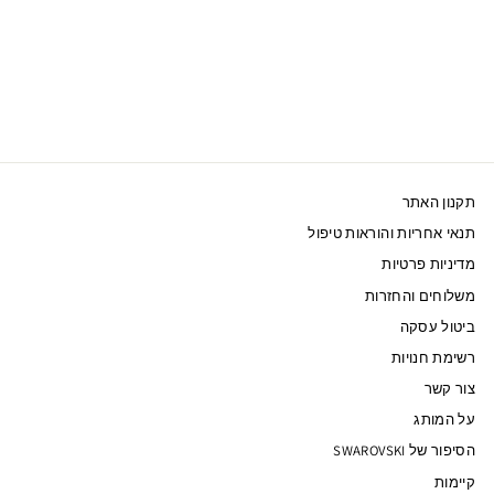
SWAROVSKI כיסוי
לאייפון MICKEY
IPHONE® 12 PRO MAX
260 ₪
תקנון האתר
תנאי אחריות והוראות טיפול
מדיניות פרטיות
משלוחים והחזרות
ביטול עסקה
רשימת חנויות
צור קשר
על המותג
הסיפור של SWAROVSKI
קיימות