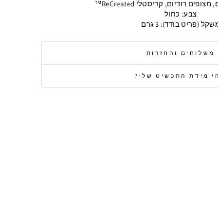
פים רודיום, קריסטלי ReCreated™
צבע: כחול
שקל (פריט בודד): 3 גרם
משלוחים והחזרות
י מידת התכשיט שלי?