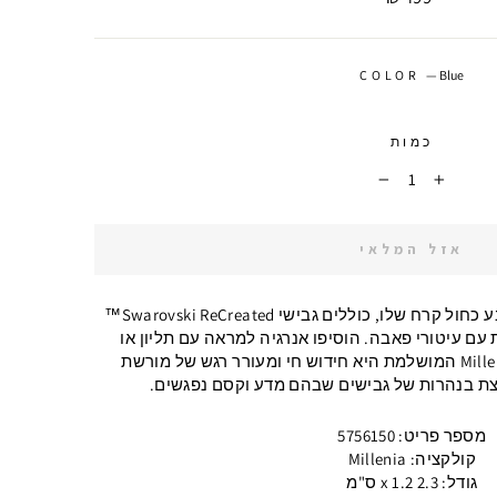
COLOR
—
Blue
כמות
−
+
אזל המלאי
עגילים זוהרים אלה, שנוצרו בצבע כחול קרח שלו, כוללים גבישי Swarovski ReCreated™
עם עיטורי פאבה. הוסיפו אנרגיה למראה עם תליון או
שרשרת תואמים. משפחת Millenia המושלמת היא חידוש חי ומעורר רגש של מורשת
צת בנהרות של גבישים שבהם מדע וקסם נפגשים.
מספר פריט: 5756150
קולקציה: Millenia
גודל: 2.3 x 1.2 ס"מ