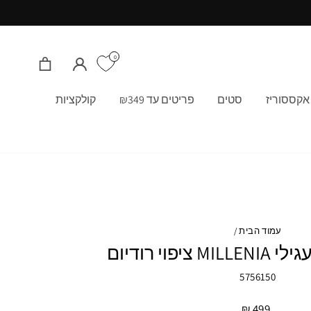
0
התחבר/י
סל קניות
אקססוריז
סטים
פריטים עד ₪349
קולקציות
עמוד הבית
/
5756150
499 ₪
מחיר