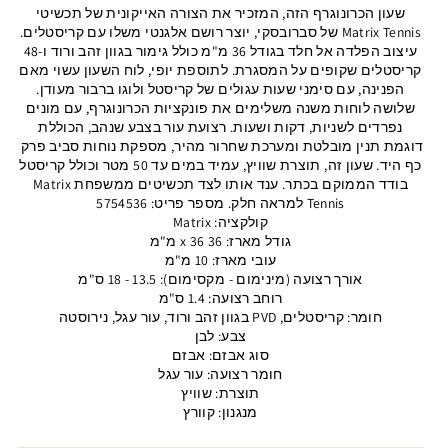
שעון הכרונוגרף הזה, המזכיר את הצורה האייקונית של תכשיטי
Matrix Tennis של סברובסקי, יוצר רושם אלגנטי משלו עם קריסטלים.
עיצוב הפלדה אל חלד בגודל 36 מ"מ כולל גימור בגוון זהב ורוד ו-48
קריסטלים שקופים על המסגרת. לתוספת יופי, לוח השעון עשוי מאם
הפנינה, עם סימני שעות עגולים של קריסטל ולוגו ברבור מעודן.
שלושה לוחות משנה משלימים את פונקציות הכרונוגרף, עם מונים
נפרדים לשניות, דקות ושעות. רצועת עור בצבע שנהב, הכוללת
דוגמת תנין מובלטת ומערכת שחרור מהיר, מספקת נוחות סביב פרק ​​
כף היד. שעון זה, תוצרת שוויץ, עמיד במים עד 50 מטר וכולל קריסטל
בודד הממוקם בכתר. ענד אותו לצד תכשיטים ממשפחת Matrix
Tennis למראה חלק. מספר פריט: 5754536
קולקציה: Matrix
גודל מארז: 36 x 36 מ"מ
עובי מארז: 10 מ"מ
אורך רצועה (מינימום - מקסימום): 13.5 - 18 ס"מ
רוחב רצועה: 1.4 ס"מ
חומר: קריסטלים, PVD בגוון זהב ורוד, עור עגל, נירוסטה
צבע: לבן
סוג אבזם: אבזם
חומר רצועה: עור עגל
תוצרת: שוויץ
מנגנון: קוורץ