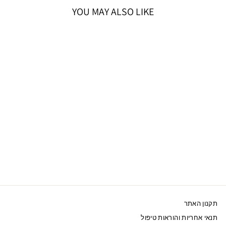
YOU MAY ALSO LIKE
SWAROVSKI סט
שרשרת ועגילים
IDYLLIA ציפוי רוז
גולד
949 ₪
תקנון האתר
תנאי אחריות והוראות טיפול