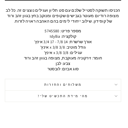
הכניסו תשוקה לסטייל שלכם עם סט תליון ועגילים נוצצים זה. כל לב
מצופה רודיום מעוטר בגבישים שקופים ומנוקב בחץ בגוון זהב ורוד
של קופידון. שילוב ייחודי לימים בהם האהבה ראויה לזרוח.
מספר פריט: 5745580
קולקציה: Idyllia
אורך שרשרת: 14 7/8 - 17 3/4 אינץ'
גודל מוטיב: 3/8 x 3/8 אינץ'
עגילים: 3/8 x 3/8 אינץ'
חומר: זירקוניה מעוקבת, מצופה בגוון זהב ורוד
צבע: לבן
סוג אבזם: לובסטר
משלוחים והחזרות
מהי מידת התכשיט שלי?