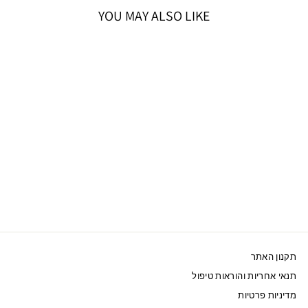
YOU MAY ALSO LIKE
40%OFF
אזל המלאי
SWAROVSKI צמיד
IMBER ציפוי זהב
מחיר
מחיר
461 ₪
769 ₪
מבצע
תקנון האתר
תנאי אחריות והוראות טיפול
מדיניות פרטיות