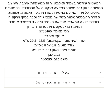
הפשטות שולטת בצמיד האלגנטי הזה ממשפחת אימבר. העיצוב
המצופה בגוון זהב מעוטר בשבעה זירקוניה של סברובסקי בחיתוכים
עגולים, כל אחד ממוקם במסגרת מודרנית. להתאמה מתכווננת,
סגירת הלובסטר מלווה בשלושה מצבי גודל וסברובסקי זירקוניה
בודדת בקצה המאריך. ענד את הצמיד הזה עם שרשרת אימבר
תואמת כדי למקסם את מראה העידון.
מס' מאמר: 5705465
אוסף: אימבר
אורך (מינימום - מקסימום): 15.5 - 20.5 ס"מ
גודל מוטיב: 0.8 על 0.8 ס"מ
חומר: ציפוי בגוון זהב, זירקוניה
צבע: לבן
סוג אבזם: לובסטר
משלוחים והחזרות
מהי מידת התכשיט שלי?