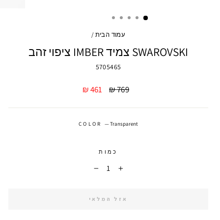
עמוד הבית
/
SWAROVSKI צמיד IMBER ציפוי זהב
5705465
מחיר
מחיר
461 ₪
769 ₪
מבצע
COLOR
—
Transparent
כמות
−
+
אזל המלאי