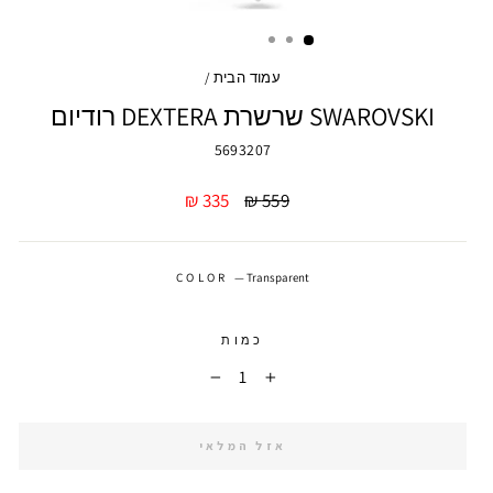
עמוד הבית
/
SWAROVSKI שרשרת DEXTERA רודיום
5693207
מחיר
מחיר
335 ₪
559 ₪
מבצע
COLOR
—
Transparent
כמות
−
+
אזל המלאי