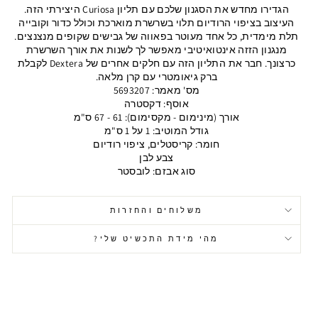
הגדירו מחדש את הסגנון שלכם עם תליון Curiosa היצירתי הזה.
העיצוב בציפוי הרודיום תלוי בשרשרת מוארכת וכולל כדור וקובייה
תלת מימדית, כל אחד מעוטר בפאווה של גבישים שקופים מנצנצים.
מנגנון הזזה אינטואיטיבי מאפשר לך לשנות את אורך השרשרת
כרצונך. חבר את התליון הזה עם חלקים אחרים של Dextera לקבלת
ברק גיאומטרי עם קרן מלאה.
מס' מאמר: 5693207
אוסף: דקסטרה
אורך (מינימום - מקסימום): 61 - 67 ס"מ
גודל המוטיב: 1 על 1 ס"מ
חומר: קריסטלים, ציפוי רודיום
צבע לבן
סוג אבזם: לובסטר
משלוחים והחזרות
מהי מידת התכשיט שלי?