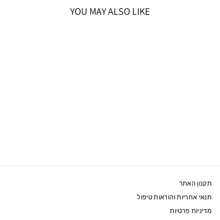
YOU MAY ALSO LIKE
40%OFF
אזל המלאי
SWAROVSKI שרשרת
DEXTERA רודיום
מחיר
מחיר
335 ₪
559 ₪
מבצע
תקנון האתר
תנאי אחריות והוראות טיפול
מדיניות פרטיות