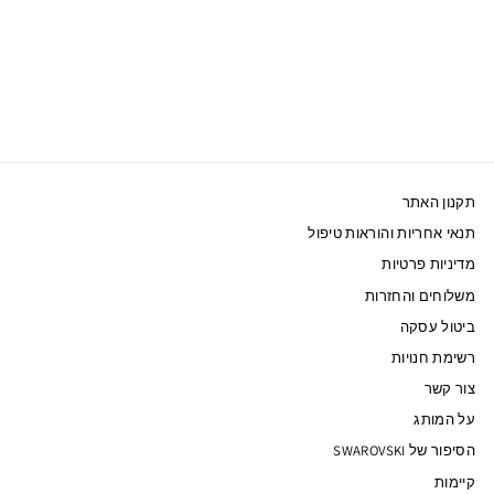
SWAROVSKI שרשרת
GOOD LUCK TROLLS
ציפוי מוזהב
769 ₪
תקנון האתר
תנאי אחריות והוראות טיפול
מדיניות פרטיות
משלוחים והחזרות
ביטול עסקה
רשימת חנויות
צור קשר
על המותג
הסיפור של SWAROVSKI
קיימות