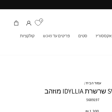
0
התחבר/י
סל קניות
אקססוריז
סטים
פריטים עד ₪349
קולקציות
עמוד הבית
/
זהב
5689197
מחיר
1,300 ₪