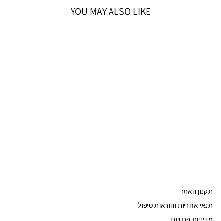
YOU MAY ALSO LIKE
אזל המלאי
SWAROVSKI צמיד
איקון ברבור רודיום
תכלת
679 ₪
תקנון האתר
תנאי אחריות והוראות טיפול
מדיניות פרטיות