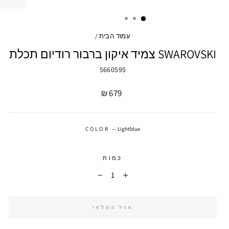
עמוד הבית
/
SWAROVSKI צמיד איקון ברבור רודיום תכלת
5660595
מחיר
679 ₪
COLOR
—
Lightblue
כמות
−
+
אזל המלאי