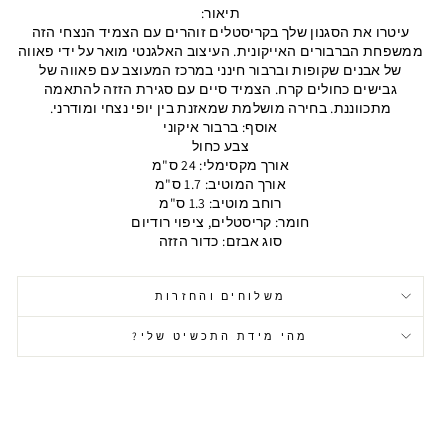
תיאור:
עיטרו את הסגנון שלך בקריסטלים זוהרים עם הצמיד הנצחי הזה
ממשפחת הברבורים האייקונית. העיצוב האלגנטי מואר על ידי פאווה
של אבנים שקופות וברבור חינני במרכז המעוצב עם פאווה של
גבישים כחולים קרח. הצמיד סיים עם סגירת הזזה להתאמה
מתכווננת. בחירה מושלמת שמאזנת בין יופי נצחי ומודרני.
אוסף: ברבור איקוני
צבע כחול
אורך מקסימלי: 24 ס"מ
אורך המוטיב: 1.7 ס"מ
רוחב מוטיב: 1.3 ס"מ
חומר: קריסטלים, ציפוי רודיום
סוג אבזם: כדור הזזה
משלוחים והחזרות
מהי מידת התכשיט שלי?