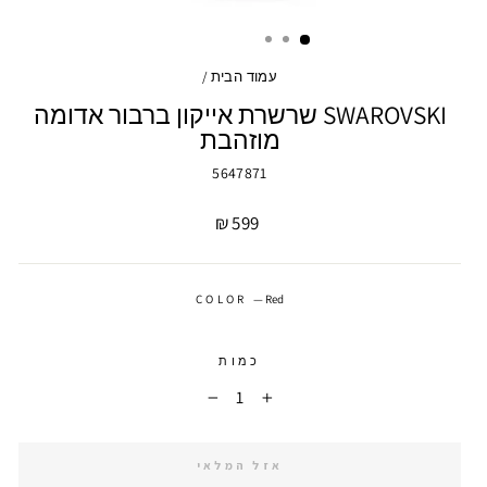
עמוד הבית
/
SWAROVSKI שרשרת אייקון ברבור אדומה
מוזהבת
5647871
מחיר
599 ₪
COLOR
—
Red
כמות
−
+
אזל המלאי