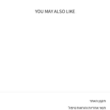
YOU MAY ALSO LIKE
אזל המלאי
SWAROVSKI שרשרת
אייקון ברבור אדומה
מוזהבת
599 ₪
תקנון האתר
תנאי אחריות והוראות טיפול