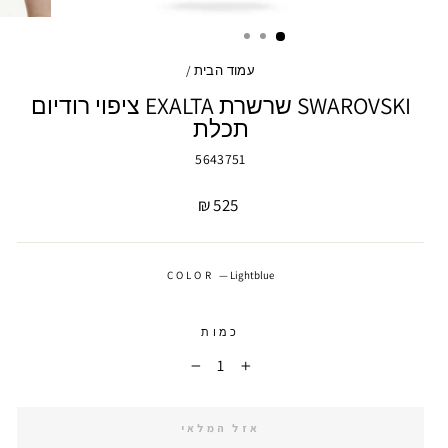
עמוד הבית
/
SWAROVSKI שרשרת EXALTA ציפוי רודיום
תכלת
5643751
מחיר
525 ₪
COLOR
—
Lightblue
כמות
−
+
אזל המלאי