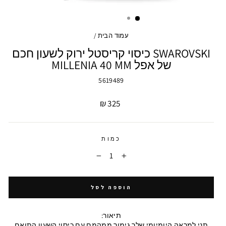
עמוד הבית
/
SWAROVSKI כיסוי קריסטל ירוק לשעון חכם
של אפל MILLENIA 40 MM
5619489
מחיר
325 ₪
כמות
−
+
הוספה לסל
תיאור:
תני למראה היומיומי שלך גימור ממהמם עם כיסוי השעון התואם