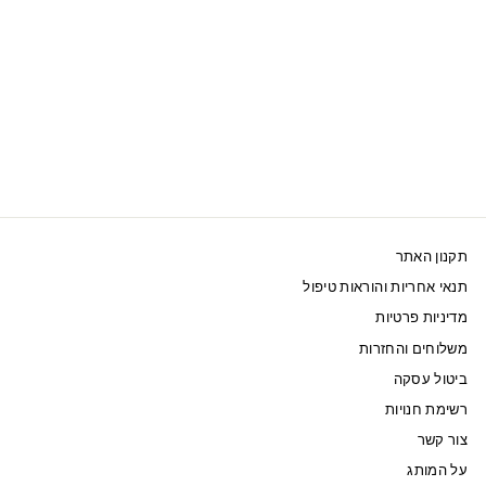
SWAROVSKI כיסוי
קריסטל ירוק לשעון
חכם של אפל
MILLENIA 40 MM
325 ₪
תקנון האתר
תנאי אחריות והוראות טיפול
מדיניות פרטיות
משלוחים והחזרות
ביטול עסקה
רשימת חנויות
צור קשר
על המותג