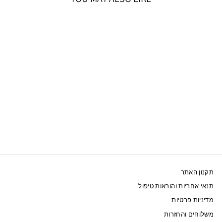
אזל המלאי
SWAROVSKI צמיד
TREASURE
520 ₪
תקנון האתר
תנאי אחריות והוראות טיפול
מדיניות פרטיות
משלוחים והחזרות