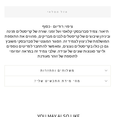
אזל המלאי
ציפוי: רודיום - כסוף
תיאור: צמיד סברובסקי קלאסי ועל זמני. שורה של קריסטלים פנינה
וביניהן שיבוצים של קריסטלים לבנים מבריקים, מהווים את התוספת
המושלמת של ניצוץ לצמיד זה. הסגור המגנטי של סברובסקי משובץ
גם כן כולו בקריסטלים נוצצים, ומאפשר להתחבר לפריטים נוספים
ולייצר סגנונות שונים של ענידה. שלבי צמיד זה במראה יומיומי
לתוספת של זוהר מעודנת
משלוחים והחזרות
מהי מידת התכשיט שלי?
YOU MAY ALSO LIKE