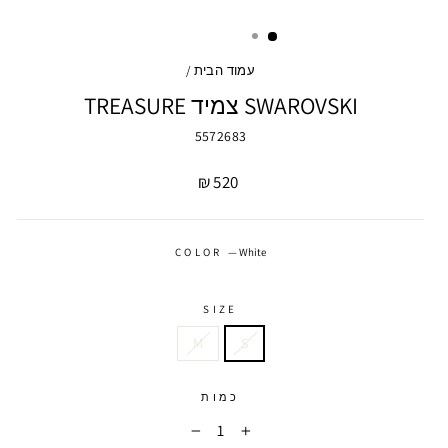
עמוד הבית
/
SWAROVSKI צמיד TREASURE
5572683
מחיר
520 ₪
COLOR
—
White
SIZE
M
S
כמות
−
+