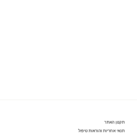
SWAROVSKI שעון CRYSTALLINE CHIC
שחור ציפוי רוז
1,600 ₪
תקנון האתר
תנאי אחריות והוראות טיפול