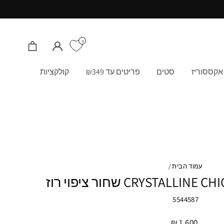
0
התחבר/י
סל קניות
אקססוריז
סטים
פריטים עד ₪349
קולקציות
עמוד הבית
/
5544587
מחיר
1,600 ₪