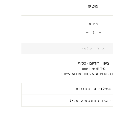
249 ₪
מחיר
כמות
−
+
אזל המלאי
ציפוי: רודיום - כסוף
מידה: one size
CRYSTALLINE NOVA BP PEN - C
משלוחים והחזרות
י מידת התכשיט שלי?