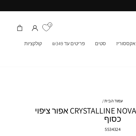
0
התחבר/י
סל קניות
אקססוריז
סטים
פריטים עד ₪349
קולקציות
עמוד הבית
/
SWAROVSKI עט CRYSTALLINE NOVA אפור ציפוי
כסוף
5534324