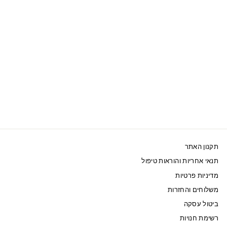
SWAROVSKI עט
CRYSTALLINE NOVA
ANNIVERSARY כחול
ציפוי רוז
225 ₪
תקנון האתר
תנאי אחריות והוראות טיפול
מדיניות פרטיות
משלוחים והחזרות
ביטול עסקה
רשימת חנויות