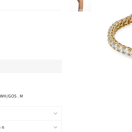
ZWH/GOS . M
מה