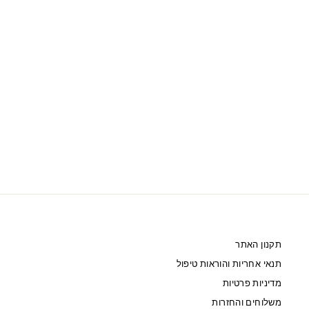
SWAROVSKI צמיד TENNIS DELUXE ציפוי
מוזהב
695 ₪
תקנון האתר
תנאי אחריות והוראות טיפול
מדיניות פרטיות
משלוחים והחזרות