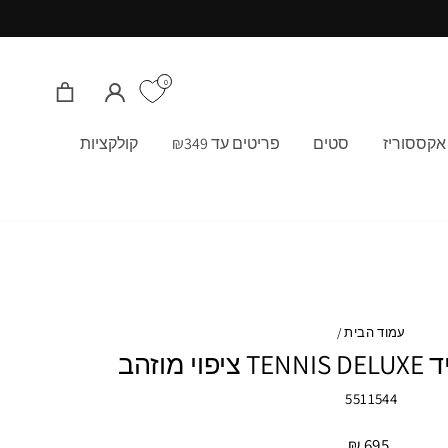
0
התחבר/י
סל קניות
אקססוריז
סטים
פריטים עד ₪349
קולקציות
עמוד הבית
/
5511544
695 ₪
מחיר