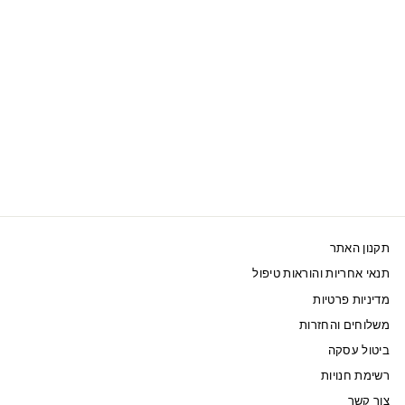
SWAROVSKI עט
CRYSTALLINE כחול
כהה ציפוי כסוף
199 ₪
תקנון האתר
תנאי אחריות והוראות טיפול
מדיניות פרטיות
משלוחים והחזרות
ביטול עסקה
רשימת חנויות
צור קשר