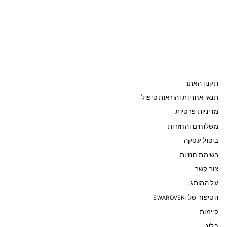
SWAROVSKI שרשרת
ICONIC SWAN S גווני
זהב
345 ₪
תקנון האתר
תנאי אחריות והוראות טיפול
מדיניות פרטיות
משלוחים והחזרות
ביטול עסקה
רשימת חנויות
צור קשר
על המותג
הסיפור של SWAROVSKI
קיימות
בלוג