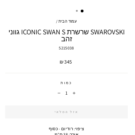
עמוד הבית
/
SWAROVSKI שרשרת ICONIC SWAN S גווני
זהב
5215038
מחיר
345 ₪
כמות
−
+
אזל המלאי
ציפוי: רודיום - כסוף
אורך: 38 ס"מ